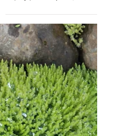
Ik sta op dit moment in de theaters met
'Aandacht voor emoties'. Hierin deel ik over
een pittige periode in mijn leven, waarin
zowel...