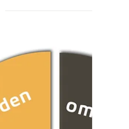
echte centrum (buik, bekkengebied). Het is in
de kern het weggeven van je aandacht aan
dat wat hecht, eist, afleidt en vult. Het gevolg
is dat je onvoldoende ruimte ervaart om de
signalen van je lijf als helpers en kompas te
hanteren. Terwijl spanning, onrust en pijn je
juist roepen om met de aandacht in je lijf te
komen en te zijn, ga je ervan weg. Emoties
roepen je ook naar binnen: