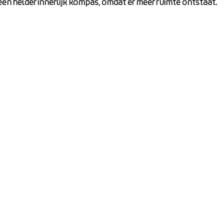
 een helder innerlijk kompas, omdat er meer ruimte ontstaat.