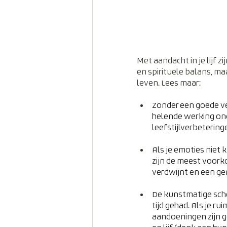
Met aandacht in je lijf z
en spirituele balans, m
leven. Lees maar:
Zonder een goede ver
helende werking ond
leefstijlverbetering
Als je emoties niet
zijn de meest voork
verdwijnt en een ge
De kunstmatige sche
tijd gehad. Als je ru
aandoeningen zijn g