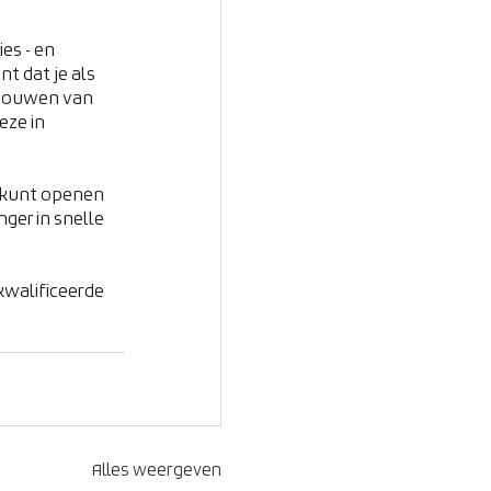
es - en 
t dat je als 
chouwen van 
eze in 
e kunt openen 
nger in snelle 
kwalificeerde 
Alles weergeven