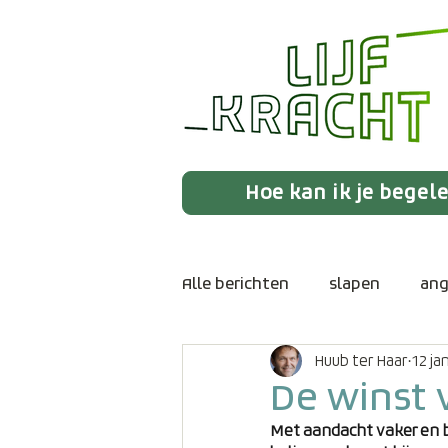
Hoe kan ik je begel
Alle berichten
slapen
ang
Huub ter Haar
12 ja
huidhonger
boosheid
De winst v
Met aandacht vaker en be
eenzaamheid
intuïtie