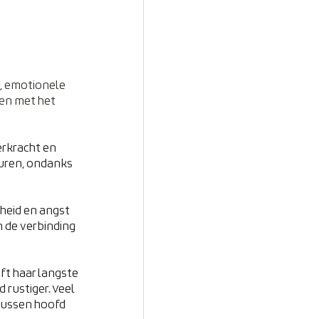
e, emotionele 
en met het 
erkracht en 
uren, ondanks 
heid en angst 
 de verbinding 
t haar langste 
 rustiger. Veel 
tussen hoofd 