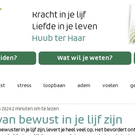
Kracht in je lijf
Liefde in je leven
Huub ter Haar
eiden?
Wat wil je weten?
st
stress
loopbaan
adem
voelen
g
n 2024
2 minuten om te lezen
verbinding
authentiek gedrag
verlangen
v
an bewust in je lijf zijn
wuster in je lijf zijn, levert je heel veel op. Het bevordert o
spanning
communicatie
aanwezigheid
lic