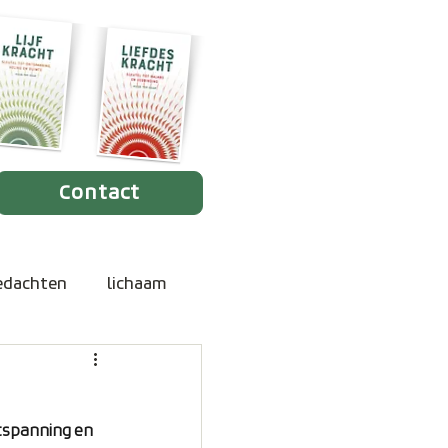
Contact
edachten
lichaam
erdriet
trauma
ntspanning en 
haamsbewustzijn