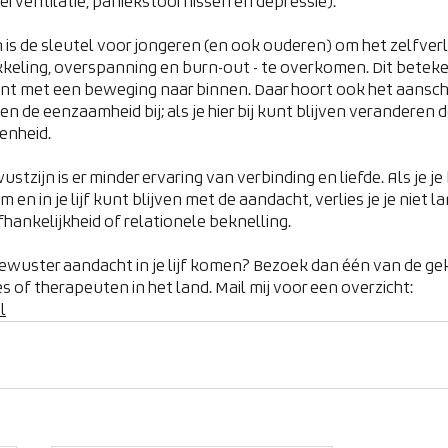
perventilatie, paniekstoornissen en depressie).
s de sleutel voor jongeren (en ook ouderen) om het zelfverli
keling, overspanning en burn-out - te overkomen. Dit beteken
ant met een beweging naar binnen. Daar hoort ook het aans
n de eenzaamheid bij; als je hier bij kunt blijven veranderen d
enheid.
tzijn is er minder ervaring van verbinding en liefde. Als je j
 en in je lijf kunt blijven met de aandacht, verlies je je niet la
hankelijkheid of relationele beknelling.
 bewuster aandacht in je lijf komen? Bezoek dan één van de ge
 of therapeuten in het land. Mail mij voor een overzicht: 
l