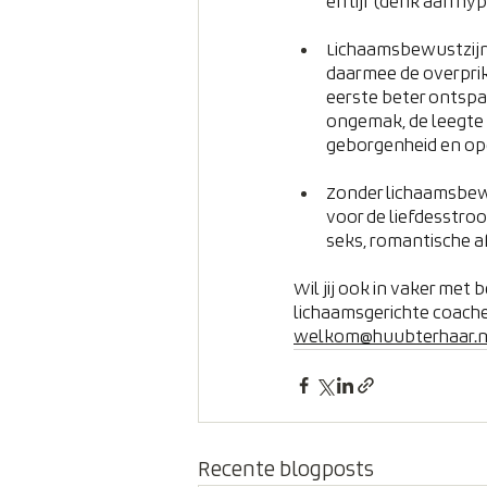
en lijf (denk aan hy
Lichaamsbewustzijn i
daarmee de overprik
eerste beter ontsp
ongemak, de leegte e
geborgenheid en op
Zonder lichaamsbewus
voor de liefdesstroom
seks, romantische af
Wil jij ook in vaker met
lichaamsgerichte coaches
welkom@huubterhaar.n
Recente blogposts