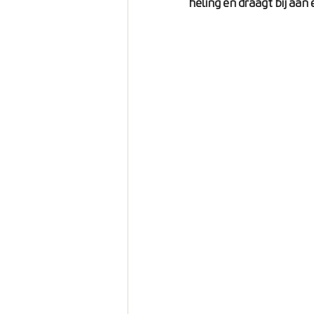
heling en draagt bij aan
ontspannen
pijn