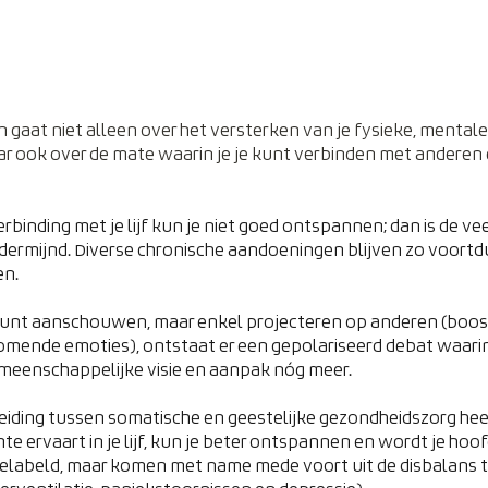
ijn gaat niet alleen over het versterken van je fysieke, mental
aar ook over de mate waarin je je kunt verbinden met anderen 
binding met je lijf kun je niet goed ontspannen; dan is de ve
ermijnd. Diverse chronische aandoeningen blijven zo voortd
en.
 kunt aanschouwen, maar enkel projecteren op anderen (boos
omende emoties), ontstaat er een gepolariseerd debat waarin
meenschappelijke visie en aanpak nóg meer.
iding tussen somatische en geestelijke gezondheidszorg heef
imte ervaart in je lijf, kun je beter ontspannen en wordt je hoofd
elabeld, maar komen met name mede voort uit de disbalans 