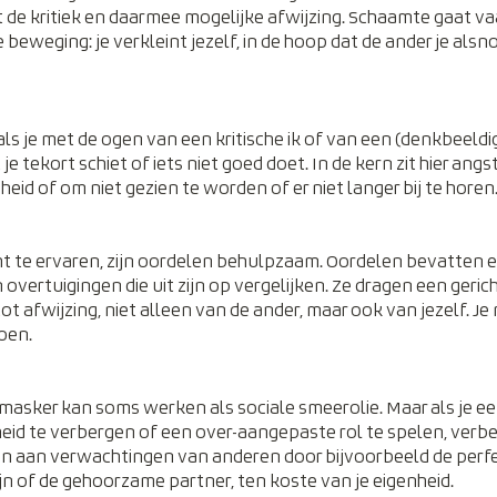
st de kritiek en daarmee mogelijke afwijzing. Schaamte gaat v
eweging: je verkleint jezelf, in de hoop dat de ander je alsnog
s je met de ogen van een kritische ik of van een (denkbeeldig
je tekort schiet of iets niet goed doet. In de kern zit hier angs
eid of om niet gezien te worden of er niet langer bij te horen
t te ervaren, zijn oordelen behulpzaam. Oordelen bevatten e
en overtuigingen die uit zijn op vergelijken. Ze dragen een geric
 tot afwijzing, niet alleen van de ander, maar ook van jezelf. J
oen.
sker kan soms werken als sociale smeerolie. Maar als je ee
id te verbergen of een over-aangepaste rol te spelen, verber
doen aan verwachtingen van anderen door bijvoorbeeld de perf
ijn of de gehoorzame partner, ten koste van je eigenheid.