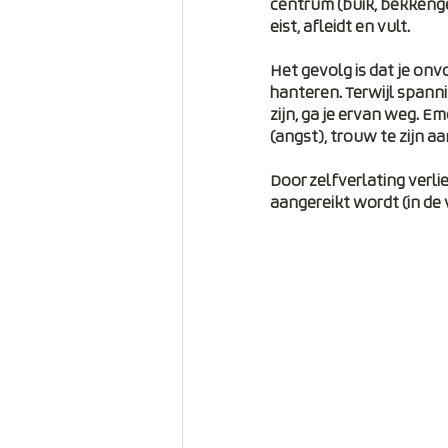
centrum (buik, bekkenge
eist, afleidt en vult. 
Het gevolg is dat je onv
ontspannen
pijn
hanteren. Terwijl spannin
zijn, ga je ervan weg. Em
(angst), trouw te zijn aa
Door zelfverlating verli
aangereikt wordt (in de v