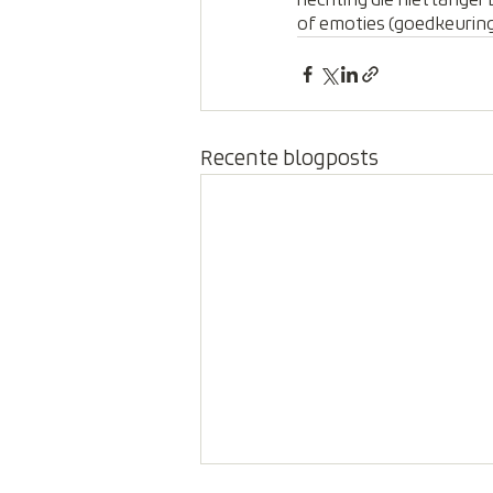
hechting die niet langer
of emoties (goedkeuring
Recente blogposts