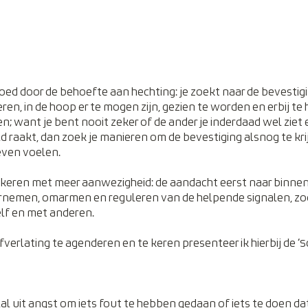
ed door de behoefte aan hechting: je zoekt naar de bevestigi
en, in de hoop er te mogen zijn, gezien te worden en erbij te 
; want je bent nooit zeker of de ander je inderdaad wel ziet 
ld raakt, dan zoek je manieren om de bevestiging alsnog te krij
even voelen.
e keren met meer aanwezigheid: de aandacht eerst naar binnen r
rnemen, omarmen en reguleren van de helpende signalen, zod
lf en met anderen. 
erlating te agenderen en te keren presenteer ik hierbij de ‘S
l uit angst om iets fout te hebben gedaan of iets te doen dat