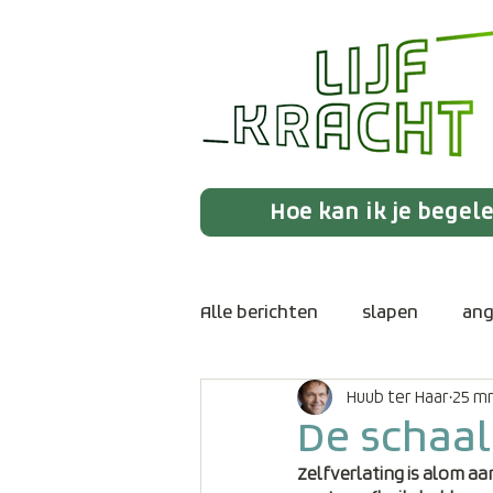
Hoe kan ik je begel
Alle berichten
slapen
ang
Huub ter Haar
25 m
huidhonger
boosheid
De schaal
Zelfverlating is alom aa
eenzaamheid
intuïtie