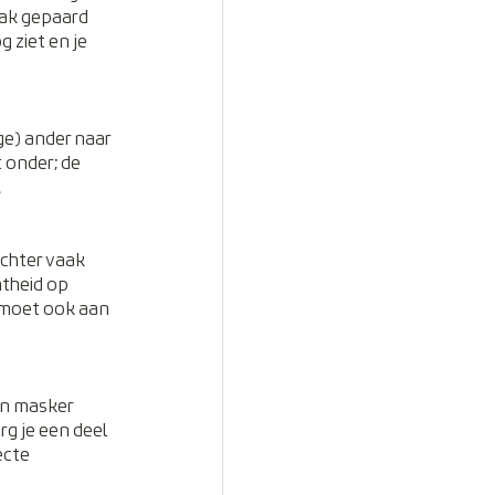
aak gepaard 
 ziet en je 
e) ander naar 
t onder; de 
.
chter vaak 
htheid op 
e moet ook aan 
n masker 
g je een deel 
ecte 