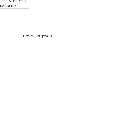
, seks, gamen) 
ima forma.
Alles weergeven