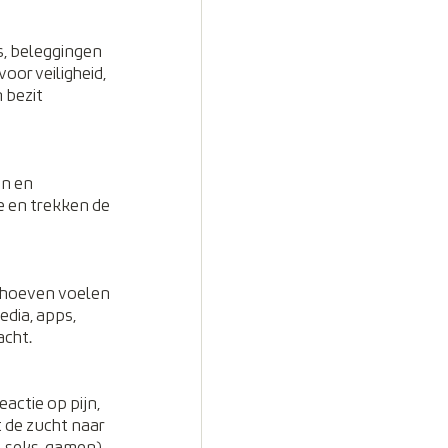
, beleggingen 
or veiligheid, 
 bezit 
en en 
e en trekken de 
 hoeven voelen 
dia, apps, 
acht.
actie op pijn, 
de zucht naar 