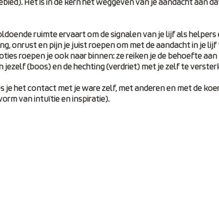
bied). Het is in de kern het weggeven van je aandacht aan dat
oldoende ruimte ervaart om de signalen van je lijf als helpers
g, onrust en pijn je juist roepen om met de aandacht in je lijf
oties roepen je ook naar binnen: ze reiken je de behoefte aan o
n jezelf (boos) en de hechting (verdriet) met je zelf te verster
es je het contact met je ware zelf, met anderen en met de koers
orm van intuïtie en inspiratie).