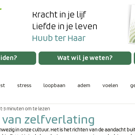
Kracht in je lijf
Liefde in je leven
Huub ter Haar
eiden?
Wat wil je weten?
st
stress
loopbaan
adem
voelen
g
rt
3 minuten om te lezen
verbinding
authentiek gedrag
verlangen
v
 van zelfverlating
nwezig in onze cultuur. Het is het richten van de aandacht buit
spanning
communicatie
aanwezigheid
lic