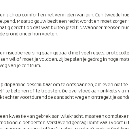
n zich op comfort en het vermijden van pijn. Een tweede huis
helpend. Maar zo gauw bezit een recht wordt en moet zorgen vo
atig gericht op dat wat buiten jezelf is. Wanneer mensen hun
 de grond onder hun voeten. 
ie en risicobeheersing gaan gepaard met veel regels, protocoll
sen wil of moet je voldoen. Zij bepalen je gedrag in hoge mat
eg van je centrum.
olop dopamine beschikbaar om te ontspannen, om even niet te
lf te belonen of te troosten. De overvloed aan prikkels via me
rekt echter voortdurend de aandacht weg en ontregelt je aand
r een kwestie van gebrek aan wilskracht, maar een complexe re
otionele behoeften. Verslavend gedrag komt vaak voort uit 