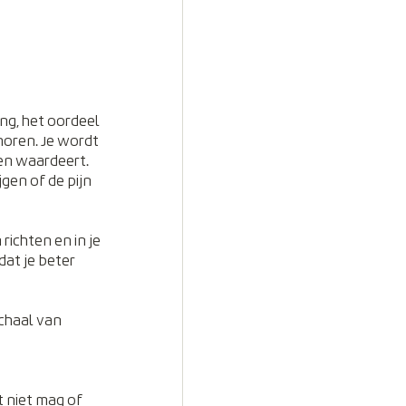
ng, het oordeel 
horen. Je wordt 
en waardeert. 
gen of de pijn 
ichten en in je 
at je beter 
chaal van 
 niet mag of 