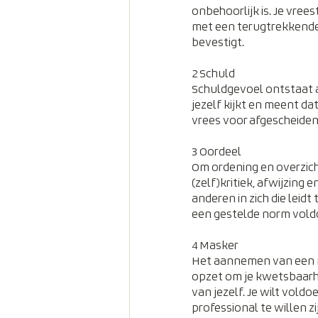
onbehoorlijk is. Je vree
met een terugtrekkende b
bevestigt. 
2 Schuld
Schuldgevoel ontstaat al
jezelf kijkt en meent dat 
vrees voor afgescheidenh
3 Oordeel
Om ordening en overzich
(zelf)kritiek, afwijzing 
anderen in zich die leidt
een gestelde norm vold
4 Masker
Het aannemen van een ma
opzet om je kwetsbaarhe
van jezelf. Je wilt vol
professional te willen z