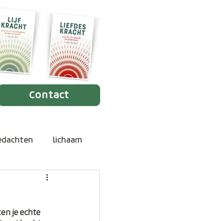
Contact
edachten
lichaam
erdriet
trauma
en je echte 
haamsbewustzijn