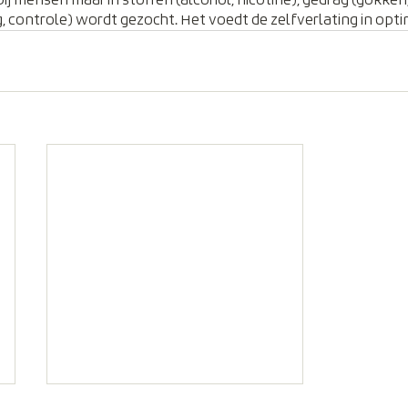
 bij mensen maar in stoffen (alcohol, nicotine), gedrag (gokken
, controle) wordt gezocht. Het voedt de zelfverlating in opt