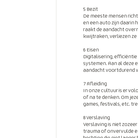
5 Bezit
De meeste mensen richte
en een auto zijn daarin 
raakt de aandacht overm
kwijtraken, verliezen ze
6 Eisen
Digitalisering, efficiënt
systemen. Aan al deze ei
aandacht voortdurend w
7 Afleiding
In onze cultuur is er v
of na te denken. Om jeze
games, festivals, etc. t
8 Verslaving
Verslaving is niet zozee
trauma of onvervulde em