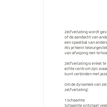
Zelfverlating wordt gevo
of de aandacht van ander
een speelbal van anderen
Als je hierin teleurgeste
van afwijzing niet te ho
Zelfverlating is enkel t
echte centrum zijn; waa
kunt verbinden met jeze
Om de dynamiek van zelfv
zelfverlating’.
1 Schaamte
Schaamte ontstaat veela