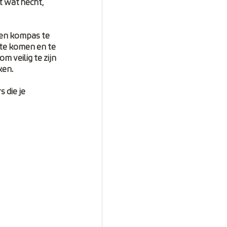
 wat hecht, 
 en kompas te 
 te komen en te 
m veilig te zijn 
ken. 
 die je 