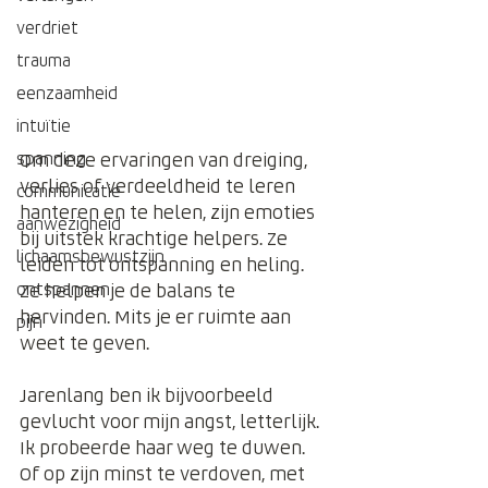
verdriet
trauma
eenzaamheid
intuïtie
Om deze ervaringen van dreiging, 
spanning
verlies of verdeeldheid te leren 
communicatie
hanteren en te helen, zijn emoties 
aanwezigheid
bij uitstek krachtige helpers. Ze 
lichaamsbewustzijn
leiden tot ontspanning en heling. 
Ze helpen je de balans te 
ontspannen
hervinden. Mits je er ruimte aan 
pijn
weet te geven.
Jarenlang ben ik bijvoorbeeld 
gevlucht voor mijn angst, letterlijk. 
Ik probeerde haar weg te duwen. 
Of op zijn minst te verdoven, met 