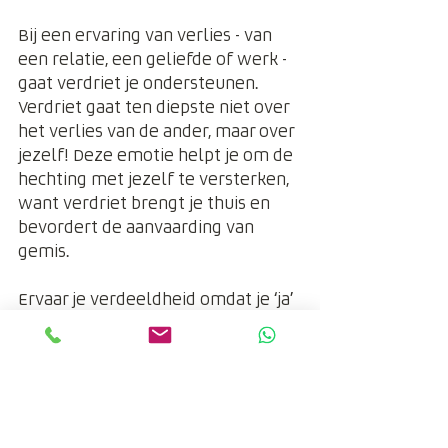
Bij een ervaring van verlies - van 
een relatie, een geliefde of werk - 
gaat verdriet je ondersteunen. 
Verdriet gaat ten diepste niet over 
het verlies van de ander, maar over 
jezelf! Deze emotie helpt je om de 
hechting met jezelf te versterken, 
want verdriet brengt je thuis en 
bevordert de aanvaarding van 
gemis. 
Ervaar je verdeeldheid omdat je ‘ja’ 
tegen iets of iemand terwijl je ‘nee’ 
bedoelt? Heb je anderen voorbij je 
grenzen toegelaten, terwijl je dat 
niet wilt? Dan komt boosheid je 
helpen. Boosheid nodigt je uit om 
na te gaan of en hoe jij je ruimte, 