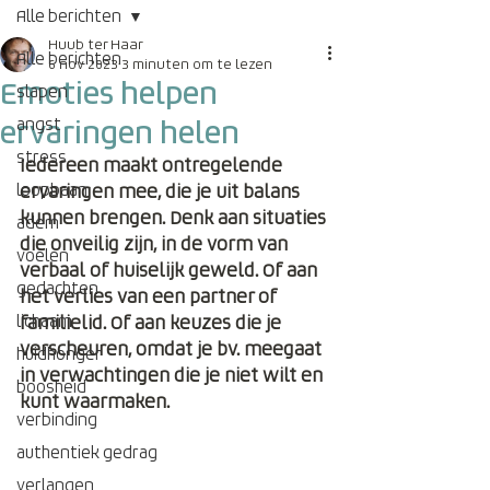
Alle berichten
Huub ter Haar
Alle berichten
6 nov 2023
3 minuten om te lezen
Emoties helpen
slapen
ervaringen helen
angst
stress
Iedereen maakt ontregelende 
loopbaan
ervaringen mee, die je uit balans 
kunnen brengen. Denk aan situaties 
adem
die onveilig zijn, in de vorm van 
voelen
verbaal of huiselijk geweld. Of aan 
gedachten
het verlies van een partner of 
lichaam
familielid. Of aan keuzes die je 
verscheuren, omdat je bv. meegaat 
huidhonger
in verwachtingen die je niet wilt en 
boosheid
kunt waarmaken.
verbinding
authentiek gedrag
verlangen